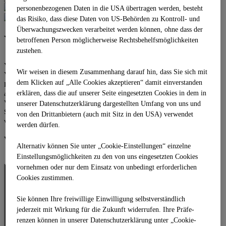
personenbezogenen Daten in die USA übertragen werden, besteht
das Risiko, dass diese Daten von US-Behörden zu Kontroll- und
Überwachungszwecken verarbeitet werden können, ohne dass der
Vorspritzen
betroffenen Person möglicherweise Rechtsbehelfsmöglichkeiten
zustehen.
Vorspritzen dient der Erhaltung der Straßensubstanz für
Wir weisen in diesem Zusammenhang darauf hin, dass Sie sich mit
Verkehrsflächen aller Art.
dem Klicken auf „Alle Cookies akzeptieren“ damit ein­ver­standen
Dieses Verfahren wird bei alten Asphaltschichten, gefräster Unterlagen, sowie
erklären, dass die auf unserer Seite eingesetzten Cookies in dem in
auch bei neuen Asphaltschichten eingesetzt und dient als kraftschlüssige
Verbindungen der einzelnen Lagen. Das Auftragen erfolgt durch mobile
unserer Datenschutzerklärung dargestellten Umfang von uns und
Spritzrampen. Bei Kleinstellen kann auch manuell mittels Sprühlanze
von den Drittanbietern (auch mit Sitz in den USA) verwendet
vorgespritzt werden.
werden dürfen.
VIDEO
Alternativ können Sie unter „Cookie-Einstellungen“ einzelne
Einstellungsmöglichkeiten zu den von uns eingesetzten Cookies
vornehmen oder nur dem Einsatz von unbedingt erforderlichen
Cookies zustimmen.
Sie können Ihre freiwillige Einwilligung selbstverständlich
jederzeit mit Wirkung für die Zukunft widerrufen. Ihre Prä­fe­
renzen können in unserer Datenschutzerklärung unter „Cookie-