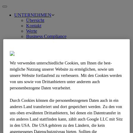
Toggle
navigation
UNTERNEHMEN
Übersicht
Kontakt
Werte
Business Compliance
AGB
DIENSTLEISTUNGEN
Übersicht
Multimac
Oberflächenbehandlung
Wir verwenden unterschiedliche Cookies, um Ihnen die best­
Vorspritzen
mögliche Nutzung unserer Website zu ermöglichen, sowie um
Patchmatik
unsere Website fortlaufend zu verbessern. Mit den Cookies werden
Vliesverlegung
von uns sowie von Drittanbietern unter anderem auch
Flankenanstrich
personenbezogene Daten verarbeitet.
PRODUKTE
Bitumenemulsion im Tank/Fass
Sonderprodukte
Durch Cookies können die personenbezogenen Daten auch in ein
GERÄTEVERMIETUNG
anderes Land transferiert und dort gespeichert werden. Zu den von
ZERTIFIZIERUNG
uns oben erwähnten Drittanbietern, bei denen ein Datentransfer in
KARRIERE
ein anderes Land stattfinden kann, zählt auch Google LLC mit Sitz
BESTELLANFRAGE
in den USA. Die USA gehören zu den Ländern, die kein
angemessenes Datenschutzniveau bieten. Sollten die